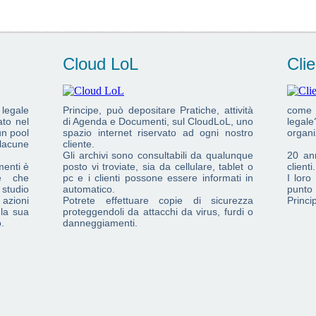
Cloud LoL
Clie
legale
Principe, può depositare Pratiche, attività
come 
ato nel
di Agenda e Documenti, sul CloudLoL, uno
legale
un pool
spazio internet riservato ad ogni nostro
organi
 lacune
cliente.
Gli archivi sono consultabili da qualunque
20 ann
menti è
posto vi troviate, sia da cellulare, tablet o
clienti.
le che
pc e i clienti possone essere informati in
I loro
studio
automatico.
punto 
 azioni
Potrete effettuare copie di sicurezza
Princip
 la sua
proteggendoli da attacchi da virus, furdi o
.
danneggiamenti.