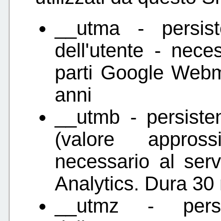
__utma - persist
dell'utente - nece
parti Google Webm
anni
__utmb - persiste
(valore appross
necessario al serv
Analytics. Dura 30 
__utmz - persi