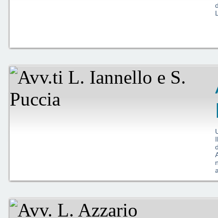
L
e
d