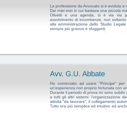
La professione da Avvocato si è evoluta a r
Dai miei inizi in cui bastava una piccola 
Olivetti e una agenda, si è via via p
assolvimento di incombenze, non soltanto
alla amministrazione dello Studio Legale so
sempre più gravosi e sfuggenti.
La tecnologia per fortuna ha fatto passi 
alla macchina per scrivere elettrica, poi al
quindi, ai pc. Gianvito Cuccia l’ho co
software per studio legale e devo dargli at
per il mio studio uno strumento di lavoro va
Avv. G.U. Abbate
Ho cominciato ad usare "Principe" per
un'esperienza non proprio fortunata con u
Durante il periodo di prova mi sono subito a
a tutti gli altri sistemi: l'organizzazione d
attività "da lavorare", il collegamento aut
Tutto era più semplice ed intuitivo ed anche
un'operazione facile e "guidata".
Mi sono trovato qualche volta ad assistere 
degli atti telematici ed ho avuto modo d
con altri più blasonati in commercio;