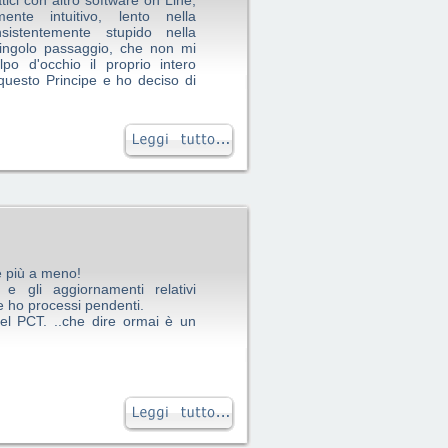
tici con altro software on Line,
nte intuitivo, lento nella
nsistentemente stupido nella
singolo passaggio, che non mi
po d'occhio il proprio intero
 questo Principe e ho deciso di
viene le esigenze dell'avvocato
so, carico di adempimenti, e
ente fruibili ed intuitivamente
o aver studiato e conoscere il
curamente.
e più a meno!
e gli aggiornamenti relativi
ove ho processi pendenti.
 nel PCT. ..che dire ormai è un