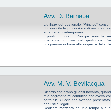
Avv. D. Barnaba
L'utilizzo del gestionale "Principe" consen
chi esercita la professione di avvocato 
ed altrettanti adempimenti.
I punti di forza di Principe sono la se
interfaccia intuitiva del gestionale, 
programma in base alle esigenze della clien
la possibilità di personalizzare il softwar
la capacità di trasferire in tempo reale 
direttamente nei singoli fascicoli ad esse rif
Infine non di poco conto è la gestione dell'
immessi esattamente i dati dei singoli fa
delegato a "principe"
Avv. M. V. Bevilacqua
Ricordo che erano gli anni novanta, quand
mia segretaria mi comunicò che aveva c
certo Sig. Cuccia che avrebbe presentato
degli studi legali.
Dedicare mezz'ora del mio tempo a ques