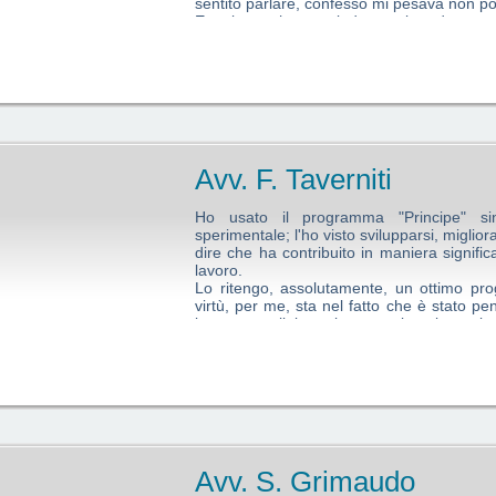
sentito parlare, confesso mi pesava non p
E poi, perche avrei dovuto introdurre 
avrebbe potuto modificare le abitudini e 
ormai consolidati? Da allora è trascorso
aver visto il programma lo acquistai senza 
Ad oggi nessun pentimento, lo trovo ottim
migliore sul mercato e come si suole dire: "
Avv. F. Taverniti
Ho usato il programma "Principe" sin 
sperimentale; l'ho visto svilupparsi, miglio
dire che ha contribuito in maniera signific
lavoro.
Lo ritengo, assolutamente, un ottimo pr
virtù, per me, sta nel fatto che è stato pe
in stretta collaborazione con i suoi utenti:
mi onoro di appartenere, ha potuto rappre
peculiarità del proprio lavoro e veder risolti
così, un vincolo non solo di collaborazione
con l'inventore del programma ed io s
circostanza, su di una assistenza sollecita,
profilo tecnico, ma attenta alle mie partic
irmene.
Avv. S. Grimaudo