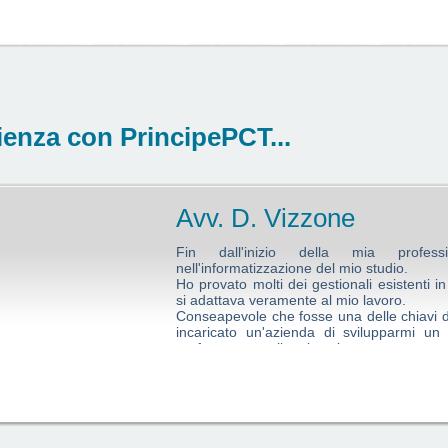
ienza con PrincipePCT...
Avv. D. Vizzone
Fin dall'inizio della mia profes
nell'informatizzazione del mio studio.
Ho provato molti dei gestionali esistenti 
si adattava veramente al mio lavoro.
Conseapevole che fosse una delle chiavi d
incaricato un'azienda di svilupparmi u
perfettamente alle mie esigenze.
Spinto dall'invito di un mio collega, ho 
l'idea di trovare e aggiungere al mio gestio
Alla fine sono rimasto colpito dall'efficen
giorno scopro sempre più efficente ed integ
La presenza di una assistenza sempre
risolvere tutte le problematiche, non un 