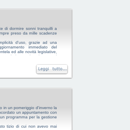
te di dormire sonni tranquilli a
sempre preso da mille scadenze
mplicità d'uso, grazie ad una
l'aggiornamento immediato del
tela ed alle novità legislative,
e secondo le proprie esigenze ed
tutte le scadenze dal Polisweb
erite.
aspetto contabile che, una volta
scicoli, può essere interamente
o in un pomeriggio d'inverno la
oncordato un appuntamento con
 un programma per la gestione
to tizio di cui non avevo mai