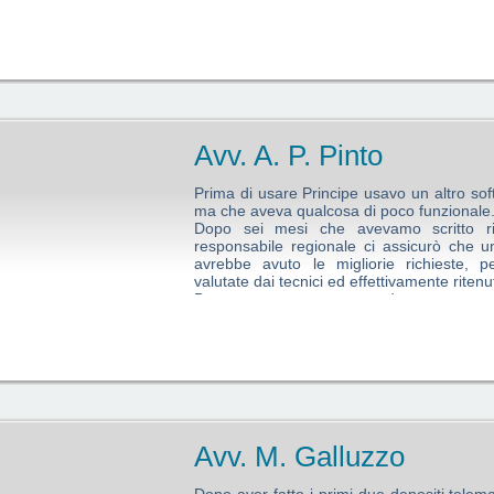
semplice onere, vissuto peraltro con 
diventato una necessità, non solo legata 
capo agli avvocati, ma soprattutto alla
razionale dell'organizzazione del lavoro in 
In altri termini, principe non ha cambiato 
uffici giudiziari, ma ha radicalmente modif
 struttura professionale.
 riduttivo, infatti, la comunità di colleghi nata dal suo comune utilizzo
Avv. A. P. Pinto
tori, oltre che le evidenti qualità tecniche del programma, fanno di Pr
le per il mio lavoro.
Prima di usare Principe usavo un altro so
ma che aveva qualcosa di poco funzionale
Dopo sei mesi che avevamo scritto ripe
responsabile regionale ci assicurò che u
avrebbe avuto le migliorie richieste, 
valutate dai tecnici ed effettivamente ritenute
Dopo un anno ancora attendevamo.
Quando è arrivata la pubblicità di Princi
con stupore abbiamo trovato molte 
implementate, visto il costo ridotto decide
Ricordo ancora la meraviglia dei miei so
dopo settimana, trovavamo inserita negl
delle nostre richieste.
unto di forza che rende Principe ineguagliabile: la capacità che hanno 
gni reali.
Avv. M. Galluzzo