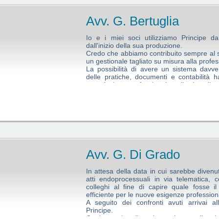
rontare un cambio di gestione nel mio studio che mai mi sarei aspettato
betatester che contribuisce allo sviluppo e al supporto di questo progr
Avv. G. Bertuglia
Io e i miei soci utilizziamo Principe da
dall'inizio della sua produzione.
Credo che abbiamo contribuito sempre al s
un gestionale tagliato su misura alla profe
La possibilità di avere un sistema davve
delle pratiche, documenti e contabilità h
associazione professionale sulle due dive
uno strumento davvero potente per il nostr
Oggi con un unico server dedicato possiam
qualunque sede e lavorare anche in team 
il controllo delle scadenze o delle udienze.
Senza Principe non avremmo potuto 
tranquillità.
ssociati BMSL, collabora da oltre trentanni con Studio Legale Montante.
Avv. G. Di Grado
In attesa della data in cui sarebbe divenut
atti endoprocessuali in via telematica, 
colleghi al fine di capire quale fosse i
efficiente per le nuove esigenze professiona
A seguito dei confronti avuti arrivai a
Principe.
Oggi, grazie alla mia scelta, quello 