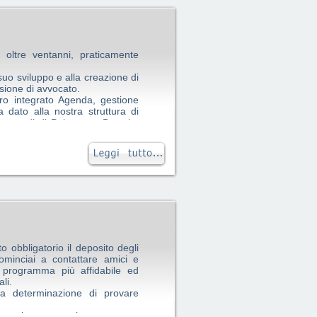
.
amma.
 oltre ventanni, praticamente
uo sviluppo e alla creazione di
ssione di avvocato.
ro integrato Agenda, gestione
a dato alla nostra struttura di
rse sedi di Palermo e Brescia,
o sviluppo.
o accedere ai nostri archivi da
ad ogni pratica, senza perdere
lavorare con la necessaria
o obbligatorio il deposito degli
cominciai a contattare amici e
l programma più affidabile ed
li.
lla determinazione di provare
che prima percepivo come un