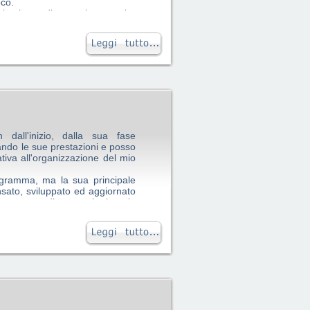
oco.
nel mio studio un sistema che
sconvolgere i metodi di lavoro
 tanto tempo, tantissimo; dopo
neanche riflettere un attimo.
o, lo consiglio, ritengo sia il
soldi spesi bene".
dall'inizio, dalla sua fase
rando le sue prestazioni e posso
ativa all'organizzazione del mio
ogramma, ma la sua principale
nsato, sviluppato ed aggiornato
 un gruppo di avvocati, al quale
sentare le proprie esigenze, le
 i relativi problemi; si è creato,
, ma anche di sincera amicizia,
o di poter contare, in ogni
 non solamente efficace sotto il
olari necessità ed è per questo