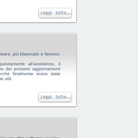
una certa preoccupazione, è
ai nuovi obblighi normativi in
 esigenza di una gestione più
studio.
solo il rapporto studio legale-
icato il modo di organizzazione
, nonché la puntuale ed efficace
incipe una piattaforma organica
ftware, più blasonato e famoso,
.
tutamente all'assistenza, il
no dei prossimi aggiornamenti
perchè finalmente erano state
 utili.
pe abbiamo scaricato la demo e
delle nostre richieste già
mmo di fare una prova.
ci di studio quando, settimana
i aggiornamenti periodici una
avuto le persone, che ci stanno