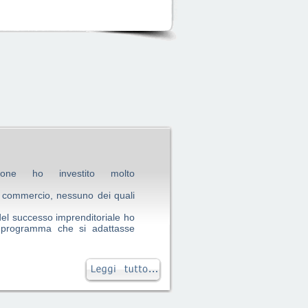
sione ho investito molto
in commercio, nessuno dei quali
el successo imprenditoriale ho
n programma che si adattasse
iniziato a provare Principe con
nale qualche funzione in più.
za di questo programma che ogni
rato con il PCT.
 presente e tempestiva nel
disco risponditore, mi ha fatto