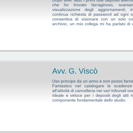
Dopo aver fatto i primi due depositi telema
che ho trovato farraginoso, scarsame
visualizzazione degli aggiornamenti, i
continua richiesta di password ad ogni 
consentiva di visionare con un solo col
archivio, un mio collega mi ha parlato di
provarlo.
Ho potuto appurare che effettivamente pre
di un lavoro ormai sempre più comples
scandito dalle scadenze.
Le conosce nel dettaglio, le rende facilm
gestibili, in modo semplice e veloce.
Per essere un buon avvocato non basta sol
r farlo bisogna avere al proprio fianco il partner giusto: Principe lo è si
Avv. G. Viscò
Uso principe da un anno e non posso farn
Fantastico nel catalogare le scadenze 
all'attività di cancelleria nei vari tribunali 
Ideale e veloce per i depositi degli atti
componente fondamentale dello studio.