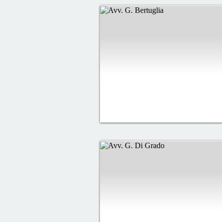
definitivamente decidere di aff
Oggi sono uno dei soddisfatti 
G. Bertuglia, socio di Legali A