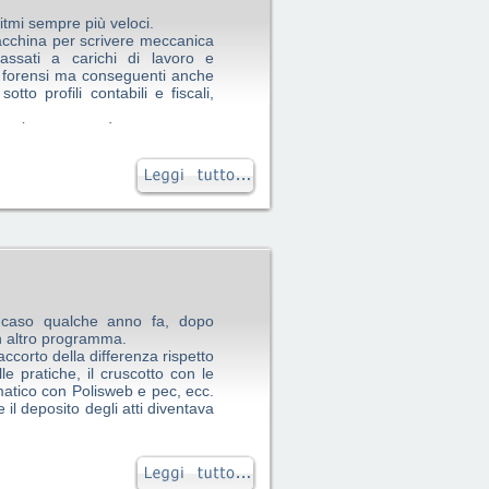
itmi sempre più veloci.
macchina per scrivere meccanica
assati a carichi di lavoro e
 forensi ma conseguenti anche
tto profili contabili e fiscali,
da gigante e così sono passato
l’elaboratore di scrittura ETV e,
nosciuto giovane pioniere del
to che Principe costituisce oggi
lidissimo.
 caso qualche anno fa, dopo
n altro programma.
ccorto della differenza rispetto
elle pratiche, il cruscotto con le
omatico con Polisweb e pec, ecc.
 il deposito degli atti diventava
qualche collega con il deposito
i confrontare questo programma
 posso affermare che, per la