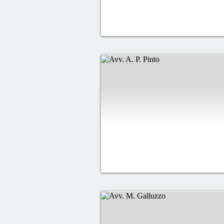
del lavoro all'interno della mia
Definire principe un software è
assistenza fornita dagli opera
preziosa ed ormai imprescindibi
Ritengo che questo è il vero p
dietro, di ascoltare i nostri biso