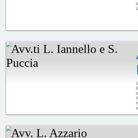
L
e
d